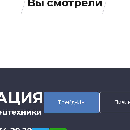
Вы смотрели
АЦИЯ
Трейд-Ин
Лизи
ецтехники