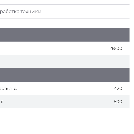
работка техники
26500
ть л. с.
420
 л
500