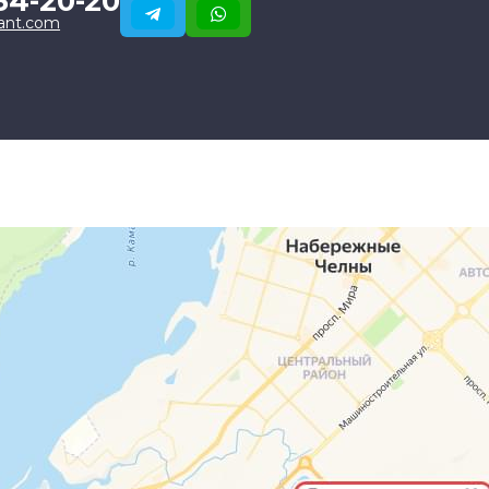
34-20-20
ant.com