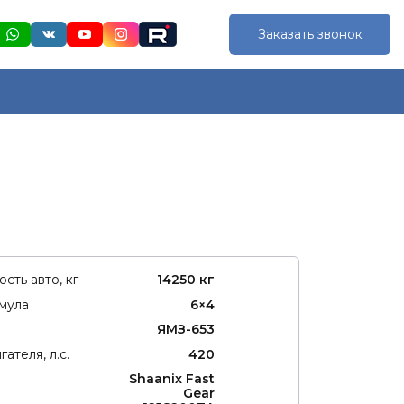
Заказать звонок
сть авто, кг
14250 кг
мула
6×4
ЯМЗ-653
ателя, л.с.
420
Shaanix Fast
Gear