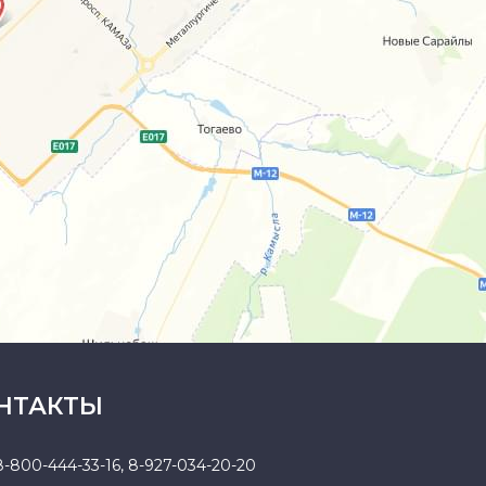
НТАКТЫ
8-800-444-33-16
,
8-927-034-20-20