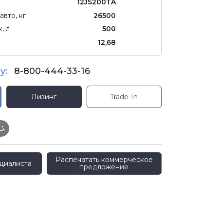
12JS200TA
авто, кг
26500
, л
500
12,68
у:
8-800-444-33-16
Лизинг
Trade-In
Распечатать коммерческое
циалиста
предложение