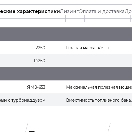
еские характеристики
Лизинг
Оплата и доставка
До
12250
Полная масса а/м, кг
14250
ЯМЗ-653
Максимальная полезная мощнос
ный с турбонаддувом
Вместимость топливного бака,