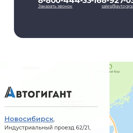
8-800-444-33-16
8-927-0
Заказать звонок
sales@avtogig
Новосибирск
,
Индустриальный проезд 62/21,