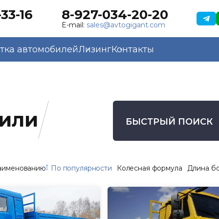
33-16
8-927-034-20-20
к
E-mail:
sales@avtogigant.com
тка автомобилей
Лизинг
Контакты
били
БЫСТРЫЙ ПОИСК
аименованию
По популярности
Колесная формула
Длина б