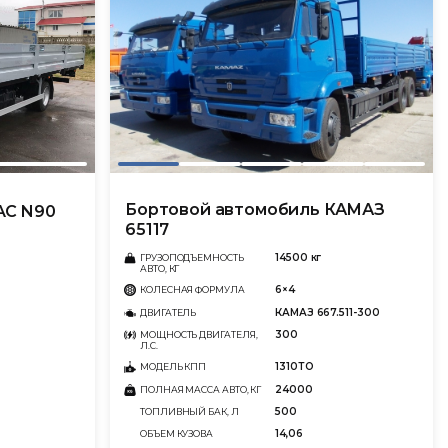
Бортовой автомобиль КАМАЗ
AC N90
65117
14500 кг
ГРУЗОПОДЪЕМНОСТЬ
АВТО, КГ
6×4
КОЛЕСНАЯ ФОРМУЛА
КАМАЗ 667.511-300
ДВИГАТЕЛЬ
300
МОЩНОСТЬ ДВИГАТЕЛЯ,
Л.С.
1310ТО
МОДЕЛЬ КПП
24000
ПОЛНАЯ МАССА АВТО, КГ
500
ТОПЛИВНЫЙ БАК, Л
14,06
ОБЪЕМ КУЗОВА