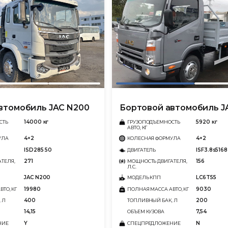
втомобиль JAC N200
Бортовой автомобиль J
14000 кг
5920 кг
СТЬ
ГРУЗОПОДЪЕМНОСТЬ
АВТО, КГ
4×2
4×2
УЛА
КОЛЕСНАЯ ФОРМУЛА
ISD285 50
ISF3.8s5168
ДВИГАТЕЛЬ
271
156
ТЕЛЯ,
МОЩНОСТЬ ДВИГАТЕЛЯ,
Л.С.
JAC N200
LC6T55
МОДЕЛЬ КПП
19980
9030
ТО, КГ
ПОЛНАЯ МАССА АВТО, КГ
400
200
 Л
ТОПЛИВНЫЙ БАК, Л
14,15
7,54
ОБЪЕМ КУЗОВА
Y
N
НИЕ
СПЕЦПРЕДЛОЖЕНИЕ