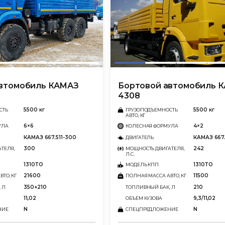
автомобиль КАМАЗ
Бортовой автомобиль 
4308
5500 кг
5500 кг
СТЬ
ГРУЗОПОДЪЕМНОСТЬ
АВТО, КГ
6×6
4×2
УЛА
КОЛЕСНАЯ ФОРМУЛА
КАМАЗ 667.511-300
КАМАЗ 667.
ДВИГАТЕЛЬ
300
242
ТЕЛЯ,
МОЩНОСТЬ ДВИГАТЕЛЯ,
Л.С.
1310ТО
1310ТО
МОДЕЛЬ КПП
21600
11500
ТО, КГ
ПОЛНАЯ МАССА АВТО, КГ
350+210
210
 Л
ТОПЛИВНЫЙ БАК, Л
11,02
9,3/11,02
ОБЪЕМ КУЗОВА
N
N
НИЕ
СПЕЦПРЕДЛОЖЕНИЕ