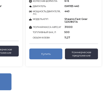
6×6
КОЛЕСНАЯ ФОРМУЛА
V
ISM11E5 440
ДВИГАТЕЛЬ
440
МОЩНОСТЬ ДВИГАТЕЛЯ,
Л.С.
Shaanix Fast Gear
МОДЕЛЬ КПП
12JS180TA
31000
ПОЛНАЯ МАССА АВТО, КГ
500
ТОПЛИВНЫЙ БАК, Л
11,27
ОБЪЕМ КУЗОВА
ерческое
Коммерческое
ложение
Купить
предложение