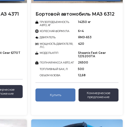
АЗ 4371
Бортовой автомобиль МАЗ 6312
14250 кг
ГРУЗОПОДЪЕМНОСТЬ
АВТО, КГ
6×4
КОЛЕСНАЯ ФОРМУЛА
ЯМЗ-653
ДВИГАТЕЛЬ
420
МОЩНОСТЬ ДВИГАТЕЛЯ,
Л.С.
st Gear 6J70T
Shaanix Fast Gear
МОДЕЛЬ КПП
12JS200TA
26500
ПОЛНАЯ МАССА АВТО, КГ
500
ТОПЛИВНЫЙ БАК, Л
12,68
ОБЪЕМ КУЗОВА
ерческое
Коммерческое
ложение
Купить
предложение