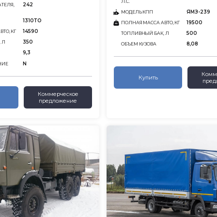
Л.С.
242
ТЕЛЯ,
ЯМЗ-239
МОДЕЛЬ КПП
1310ТО
19500
ПОЛНАЯ МАССА АВТО, КГ
14590
ТО, КГ
500
ТОПЛИВНЫЙ БАК, Л
350
 Л
8,08
ОБЪЕМ КУЗОВА
9,3
N
НИЕ
Комм
Купить
пред
Коммерческое
предложение