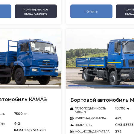
Коммерческое
Комм
Купить
предложение
пред
автомобиль КАМАЗ
Бортовой автомобиль М
10700 кг
ГРУЗОПОДЪЕМНОСТЬ
АВТО, КГ
7500 кг
СТЬ
4×2
КОЛЕСНАЯ ФОРМУЛА
4×2
УЛА
ЯМЗ-53623
ДВИГАТЕЛЬ
КАМАЗ 667.513-250
273
МОЩНОСТЬ ДВИГАТЕЛЯ,