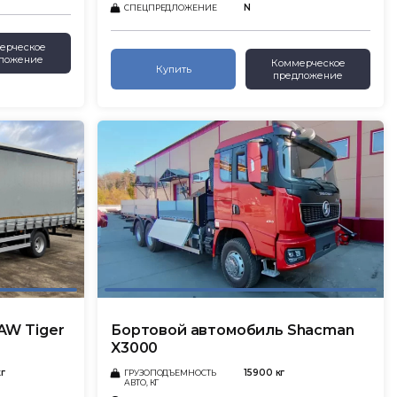
N
СПЕЦПРЕДЛОЖЕНИЕ
ерческое
ложение
Коммерческое
Купить
предложение
AW Tiger
Бортовой автомобиль Shacman
X3000
кг
15900 кг
ГРУЗОПОДЪЕМНОСТЬ
АВТО, КГ