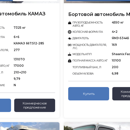
автомобиль КАМАЗ
Бортовой автомобиль М
4550 кг
ГРУЗОПОДЪЕМНОСТЬ
АВТО, КГ
7325 кг
СТЬ
4×2
КОЛЕСНАЯ ФОРМУЛА
6×6
УЛА
ЯМЗ-53445
ДВИГАТЕЛЬ
КАМАЗ 667.512-285
169
МОЩНОСТЬ ДВИГАТЕЛЯ,
Л.С.
277
ТЕЛЯ,
Shaanix Fa
МОДЕЛЬ КПП
1310ТО
10100
ПОЛНАЯ МАССА АВТО, КГ
17000
ТО, КГ
200
ТОПЛИВНЫЙ БАК, Л
210+210
 Л
6,98
ОБЪЕМ КУЗОВА
9,79
N
НИЕ
Комм
Купить
пред
Коммерческое
предложение