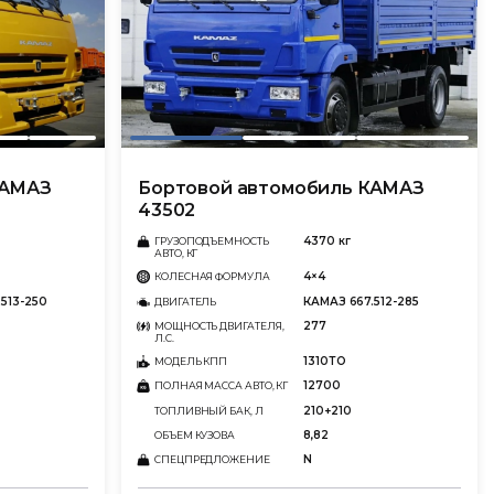
КАМАЗ
Бортовой автомобиль КАМАЗ
43502
4370 кг
ГРУЗОПОДЪЕМНОСТЬ
АВТО, КГ
4×4
КОЛЕСНАЯ ФОРМУЛА
513-250
КАМАЗ 667.512-285
ДВИГАТЕЛЬ
277
МОЩНОСТЬ ДВИГАТЕЛЯ,
Л.С.
1310ТО
МОДЕЛЬ КПП
12700
ПОЛНАЯ МАССА АВТО, КГ
210+210
ТОПЛИВНЫЙ БАК, Л
8,82
ОБЪЕМ КУЗОВА
N
СПЕЦПРЕДЛОЖЕНИЕ