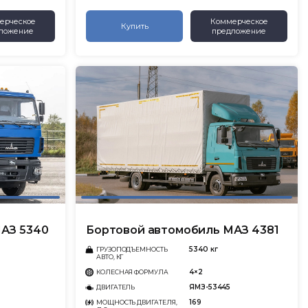
ерческое
Коммерческое
Купить
ложение
предложение
АЗ 5340
Бортовой автомобиль МАЗ 4381
5340 кг
ГРУЗОПОДЪЕМНОСТЬ
АВТО, КГ
4×2
КОЛЕСНАЯ ФОРМУЛА
ЯМЗ-53445
ДВИГАТЕЛЬ
169
МОЩНОСТЬ ДВИГАТЕЛЯ,