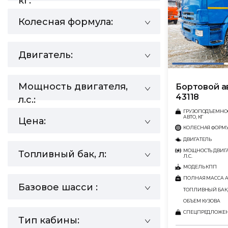
кг:
Колесная формула:
Двигатель:
Мощность двигателя,
Бортовой 
43118
л.с.:
ГРУЗОПОДЪЕМНО
АВТО, КГ
Цена:
КОЛЕСНАЯ ФОРМ
ДВИГАТЕЛЬ
МОЩНОСТЬ ДВИГА
Топливный бак, л:
Л.С.
МОДЕЛЬ КПП
ПОЛНАЯ МАССА АВ
Базовое шасси :
ТОПЛИВНЫЙ БАК,
ОБЪЕМ КУЗОВА
СПЕЦПРЕДЛОЖЕ
Тип кабины: