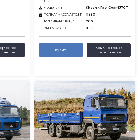
Л.С.
Shaanix Fast Gear 6J70T
МОДЕЛЬ КПП
11990
ПОЛНАЯ МАССА АВТО, КГ
200
ТОПЛИВНЫЙ БАК, Л
10,18
ОБЪЕМ КУЗОВА
ерческое
Коммерческое
Купить
ложение
предложение